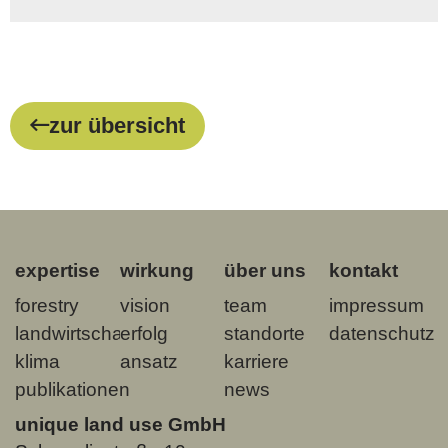
zur übersicht
expertise
wirkung
über uns
kontakt
forestry
vision
team
impressum
landwirtschaft
erfolg
standorte
datenschutz
klima
ansatz
karriere
publikationen
news
unique land use GmbH