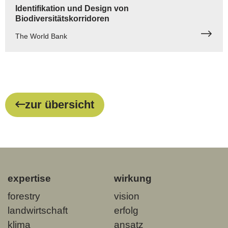
Identifikation und Design von
Biodiversitätskorridoren
The World Bank
zur übersicht
expertise
wirkung
forestry
vision
landwirtschaft
erfolg
klima
ansatz