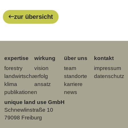
zur übersicht
expertise
wirkung
über uns
kontakt
forestry
vision
team
impressum
landwirtschaft
erfolg
standorte
datenschutz
klima
ansatz
karriere
publikationen
news
unique land use GmbH
Schnewlinstraße 10
79098 Freiburg